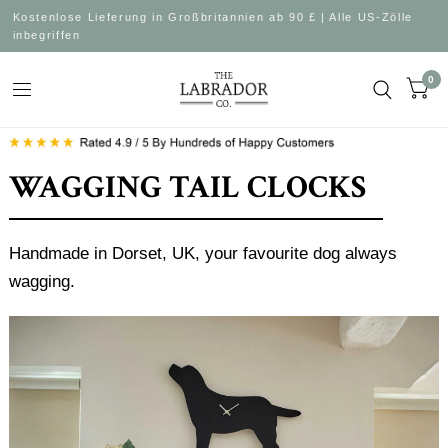
Kostenlose Lieferung in Großbritannien ab 90 £ | Alle US-Zölle
inbegriffen
0
WAGGING TAIL CLOCKS
Handmade in Dorset, UK, your favourite dog always
wagging.