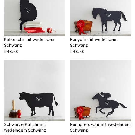
Katzenuhr mit wedelndem
Ponyuhr mit wedelndem
Schwanz
Schwanz
£48.50
£48.50
R
R
E
E
G
G
U
U
L
L
A
A
R
R
P
P
R
R
I
I
Schwarze Kuhuhr mit
Rennpferd-Uhr mit wedelndem
C
C
wedelndem Schwanz
Schwanz
E
E