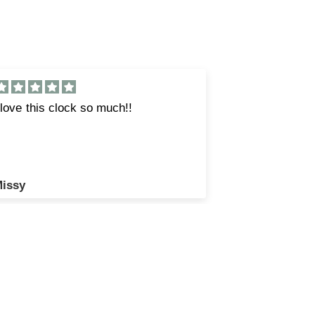
wesome product would have been
Fantastic
ool if it would have some numbers
Fantastic pro
wesome product would have been
ool if it would have some numbers.
arrell wagenman
Jason Carte