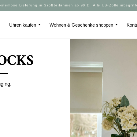
ostenlose Lieferung in Großbritannien ab 90 £ | Alle US-Zölle inbegriff
u
Uhren kaufen
Wohnen & Geschenke shoppen
Kont
OCKS
ging.