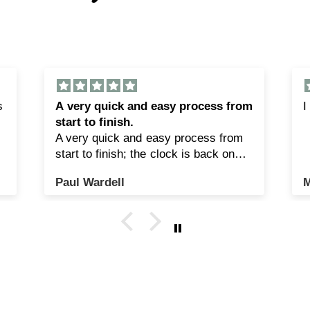
m
I love this clock so much!!
A
c
A
c
Missy
d