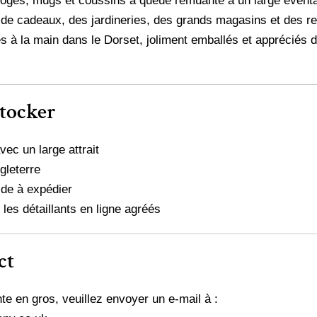
oges, mugs et coussins à queue remuante à un large éventail
e cadeaux, des jardineries, des grands magasins et des re
s à la main dans le Dorset, joliment emballés et appréciés d
stocker
ec un large attrait
gleterre
pide à expédier
 les détaillants en ligne agréés
ct
e en gros, veuillez envoyer un e-mail à :