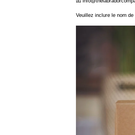
📧 info@thelabradorcomp
Veuillez inclure le nom d