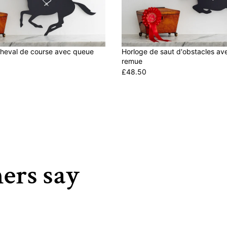
cheval de course avec queue
Horloge de saut d'obstacles av
remue
£48.50
R
E
G
U
L
A
R
P
ers say
R
I
C
E
£