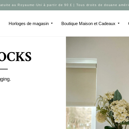
ratuite au Royaume-Uni à partir de 90 £ | Tous droits de douane améri
u
Horloges de magasin
Boutique Maison et Cadeaux
OCKS
ging.