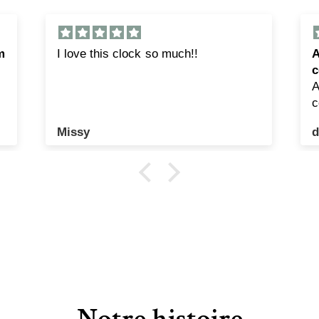
4
8
.
Awesome product would have been
5
cool if it would have some numbers
0
Awesome product would have been
cool if it would have some numbers.
darrell wagenman
Notre histoire