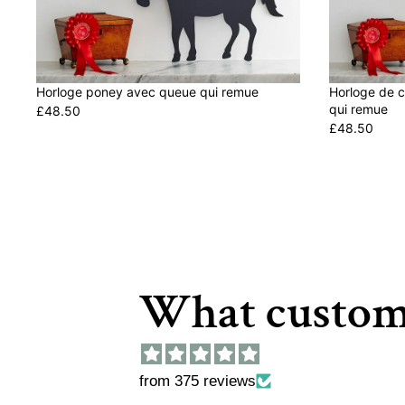
Horloge poney avec queue qui remue
Horloge de 
qui remue
£48.50
R
£48.50
R
E
E
G
G
U
U
L
L
A
A
R
R
P
P
What custom
R
R
I
I
C
C
E
E
£
from 375 reviews
£
4