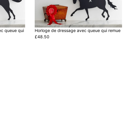
ec queue qui
Horloge de dressage avec queue qui remue
£48.50
R
E
G
U
L
A
R
P
R
I
C
E
£
4